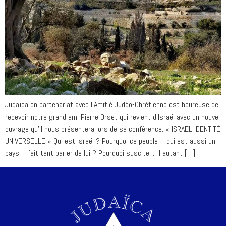
Judaïca en partenariat avec l’Amitié Judéo-Chrétienne est heureuse de
recevoir notre grand ami Pierre Orset qui revient d’Israël avec un nouvel
ouvrage qu’il nous présentera lors de sa conférence. « ISRAËL IDENTITÉ
UNIVERSELLE » Qui est Israël ? Pourquoi ce peuple – qui est aussi un
pays – fait tant parler de lui ? Pourquoi suscite-t-il autant […]