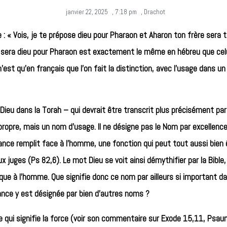
janvier 22, 2025
,
7:18 pm
,
Drachot
: « Vois, je te prépose dieu pour Pharaon et Aharon ton frère sera 
 sera dieu pour Pharaon est exactement le même en hébreu que celui 
est qu’en français que l’on fait la distinction, avec l’usage dans u
ieu dans la Torah – qui devrait être transcrit plus précisément par d
opre, mais un nom d’usage. Il ne désigne pas le Nom par excellence 
nce remplit face à l’homme, une fonction qui peut tout aussi bien 
ges (Ps 82,6). Le mot Dieu se voit ainsi démythifier par la Bible, 
tique à l’homme. Que signifie donc ce nom par ailleurs si important da
ance y est désignée par bien d’autres noms ?
ine qui signifie la force (voir son commentaire sur Exode 15,11, Psa