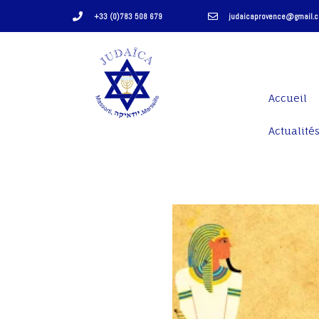
+33 (0)783 508 679
judaicaprovence@gmail.
Accueil
Actualités