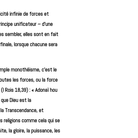
cité infinie de forces et
principe unificateur – d’une
es sembler, elles sont en fait
finale, lorsque chacune sera
simple monothéisme, c’est le
outes les forces, ou la force
 (I Rois 18,39) : « Adonaï hou
 que Dieu est la
à la Transcendance, et
des religions comme cela qui se
te, la gloire, la puissance, les