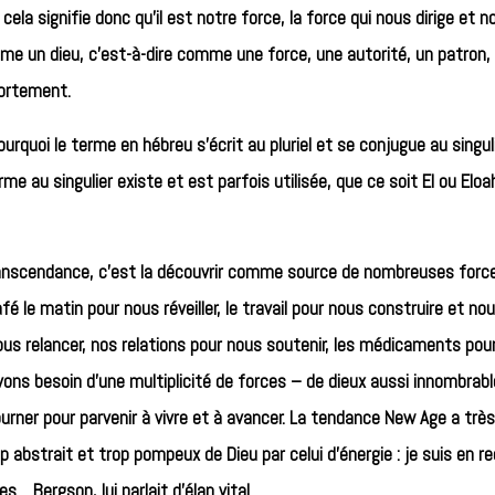
ela signifie donc qu’il est notre force, la force qui nous dirige et n
 un dieu, c’est-à-dire comme une force, une autorité, un patron, q
portement.
quoi le terme en hébreu s’écrit au pluriel et se conjugue au singulier
me au singulier existe et est parfois utilisée, que ce soit El ou Eloa
ranscendance, c’est la découvrir comme source de nombreuses force
é le matin pour nous réveiller, le travail pour nous construire et nou
us relancer, nos relations pour nous soutenir, les médicaments pour 
vons besoin d’une multiplicité de forces – de dieux aussi innombrabl
urner pour parvenir à vivre et à avancer. La tendance New Age a très
 abstrait et trop pompeux de Dieu par celui d’énergie : je suis en r
s… Bergson, lui parlait d’élan vital.