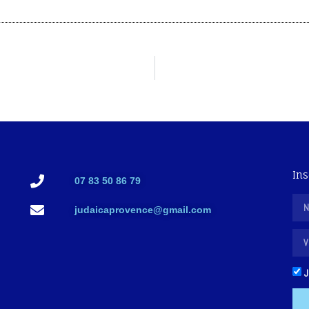
Ins
07 83 50 86 79
judaicaprovence@gmail.com
J