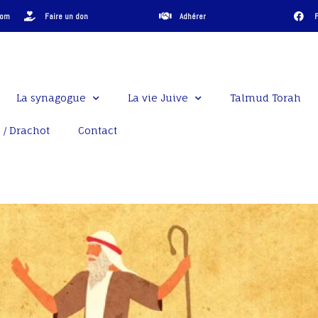
com
Faire un don
Adhérer
La synagogue
La vie Juive
Talmud Torah
 / Drachot
Contact