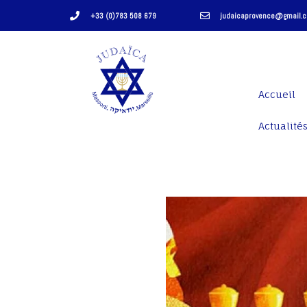
+33 (0)783 508 679
judaicaprovence@gmail.
Accueil
Actualités