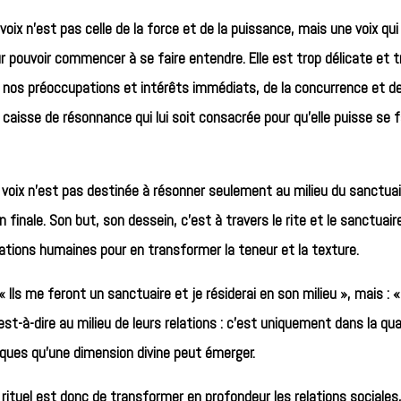
 voix n’est pas celle de la force et de la puissance, mais une voix qu
ur pouvoir commencer à se faire entendre. Elle est trop délicate et 
nos préoccupations et intérêts immédiats, de la concurrence et de l
e caisse de résonnance qui lui soit consacrée pour qu’elle puisse se
 voix n’est pas destinée à résonner seulement au milieu du sanctuaire
n finale. Son but, son dessein, c’est à travers le rite et le sanctuair
tions humaines pour en transformer la teneur et la texture.
: « Ils me feront un sanctuaire et je résiderai en son milieu », mais :
c’est-à-dire au milieu de leurs relations : c’est uniquement dans la q
iques qu’une dimension divine peut émerger.
rituel est donc de transformer en profondeur les relations sociales