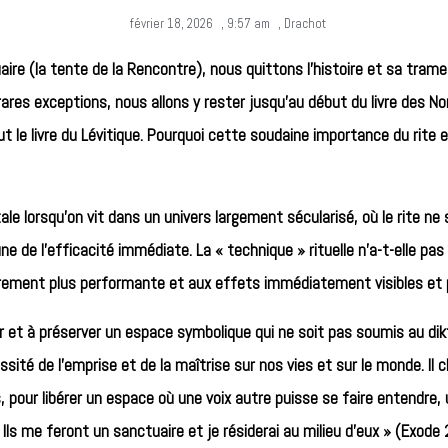
février 18, 2026
,
9:57 am
,
Drachot
ire (la tente de la Rencontre), nous quittons l’histoire et sa tram
 rares exceptions, nous allons y rester jusqu’au début du livre des 
out le livre du Lévitique. Pourquoi cette soudaine importance du rite 
 lorsqu’on vit dans un univers largement sécularisé, où le rite ne 
une de l’efficacité immédiate. La « technique » rituelle n’a-t-elle pa
utrement plus performante et aux effets immédiatement visibles et
r et à préserver un espace symbolique qui ne soit pas soumis au dik
ssité de l’emprise et de la maîtrise sur nos vies et sur le monde. Il
 pour libérer un espace où une voix autre puisse se faire entendre, 
Ils me feront un sanctuaire et je résiderai au milieu d’eux » (Exode 