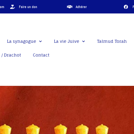
com
Faire un don
Adhérer
La synagogue
La vie Juive
Talmud Torah
 / Drachot
Contact