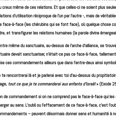
u creux même de ces relations. Et que celles-ci ne soient plus seule
ions d’utilisation réciproque de l’un par l’autre -, mais de véritable
 de face-à-face (les chérubins qui se font face), où quelque chos
re, et transfigurer les relations humaines (la parole divine émergeai
entre même du sanctuaire, au-dessus de l’arche d’alliance, se trouva
tuaire devait sanctuariser, n’était-ce pas ce face-à-face, tellement
oïse ces commandements ailleurs que dans l’entre-deux ainsi symboli
te rencontrerai là et je parlerai avec toi d’au-dessus du propitiatoi
nage,
tout ce que je te commanderai aux enfants d’Israël
» (Exode 25
on de commandement si on ne comprend pas le face-à-face qui les s
rger au sens. L’oubli ou l’effacement de ce face-à-face, c’est l’oubl
 commandements – peuvent désormais donner sens et humanité à no