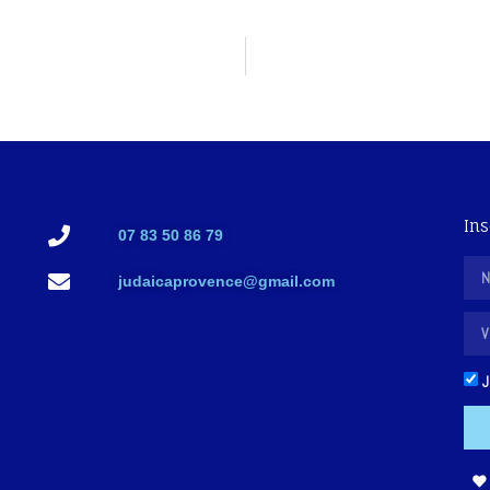
Ins
07 83 50 86 79
judaicaprovence@gmail.com
J