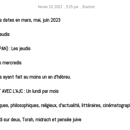
février 10, 2023
,
5:25 pm
,
Drachot
s dates en mars, mai, juin 2023
eudis
N) : Les jeudis
s mercredis
s ayant fait au moins un an d’hébreu.
VEC L’AJC : Un lundi par mois
ues, philosophiques, religieux, d’actualité, littéraires, cinématogra
 sur deux, Torah, midrach et pensée juive