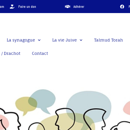
com
Faire un don
Adhérer
La synagogue
La vie Juive
Talmud Torah
 / Drachot
Contact