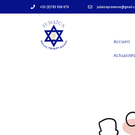
+33 (0)783 508 679
judaicaprovence@gmail.
Accueil
Actualités